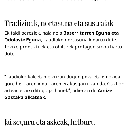
Tradizioak, nortasuna eta sustraiak
Ekitaldi bereziek, hala nola
Baserritarren Eguna eta
Odoloste Eguna,
Laudioko nortasuna indartu dute.
Tokiko produktuek eta ohiturek protagonismoa hartu
dute.
“Laudioko kaleetan bizi izan dugun poza eta emozioa
gure herriaren indarraren erakusgarri izan da. Guztion
artean eraiki ditugu jai hauek”, adierazi du
Ainize
Gastaka alkateak.
Jai seguru eta askeak, helburu