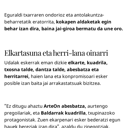
Eguraldi txarraren ondorioz eta antolakuntza-
beharretatik eratorrita,
kokapen aldaketak egin
behar izan dira, baina jai-giroa bermatu da une oro.
Elkartasuna eta herri-lana oinarri
Udalak eskerrak eman dizkie
elkarte, kuadrila,
txosna talde, dantza talde, abesbatza eta
herritarrei,
haien lana eta konpromisoari esker
posible izan baita jai arrakastatsuak bizitzea.
“Ez ditugu ahaztu
ArteOn abesbatza,
aurtengo
pregoilariak, eta
Baldarrak kuadrilla
, txupinazoko
protagonistak. Zuen ekarpenari esker bederatzi egun
hauek bereziak izan dira”, azaldu du zinegotziak.