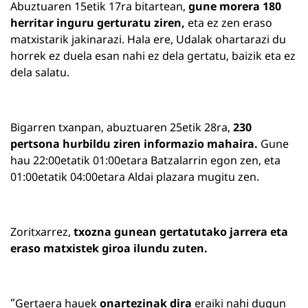
Abuztuaren 15etik 17ra bitartean,
gune morera 180
herritar inguru gerturatu ziren,
eta ez zen eraso
matxistarik jakinarazi. Hala ere, Udalak ohartarazi du
horrek ez duela esan nahi ez dela gertatu, baizik eta ez
dela salatu.
Bigarren txanpan, abuztuaren 25etik 28ra,
230
pertsona hurbildu ziren informazio mahaira.
Gune
hau 22:00etatik 01:00etara Batzalarrin egon zen, eta
01:00etatik 04:00etara Aldai plazara mugitu zen.
Zoritxarrez,
txozna gunean gertatutako jarrera eta
eraso matxistek giroa ilundu zuten.
“Gertaera hauek
onartezinak dira
eraiki nahi dugun