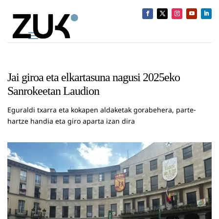
Jai giroa eta elkartasuna nagusi 2025eko
Sanrokeetan Laudion
Eguraldi txarra eta kokapen aldaketak gorabehera, parte-
hartze handia eta giro aparta izan dira