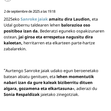
2 de septiembre de 2025 a las 19:18
2025eko
Sanroke jaiak
amaitu dira Laudion,
eta
Udal gobernu taldearen lehen
balorazioa oso
positiboa izan da.
Bederatzi eguneko ospakizunaren
ostean,
jai giroa eta errespetua nagusitu dira
kaleetan,
herritarren eta elkarteen parte-hartze
zabalarekin.
“Aurtengo Sanroke jaiak udako egun beroenetako
batean abiatu genituen, eta
lehen momentutik
nabari izan da gure kaleak biziberritu dituen
algara, gozamena eta elkartasuna
«, adierazi du
Sonia Respaldizak
jaietako zinegotziak.