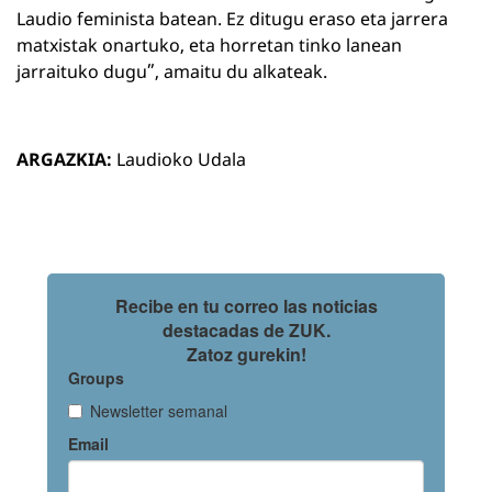
Laudio feminista batean. Ez ditugu eraso eta jarrera
matxistak onartuko, eta horretan tinko lanean
jarraituko dugu”, amaitu du alkateak.
ARGAZKIA:
Laudioko Udala