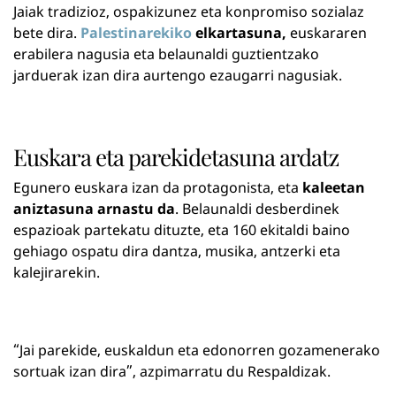
Jaiak tradizioz, ospakizunez eta konpromiso sozialaz
bete dira.
Palestinarekiko
elkartasuna,
euskararen
erabilera nagusia eta belaunaldi guztientzako
jarduerak izan dira aurtengo ezaugarri nagusiak.
Euskara eta parekidetasuna ardatz
Egunero euskara izan da protagonista, eta
kaleetan
aniztasuna arnastu da
. Belaunaldi desberdinek
espazioak partekatu dituzte, eta 160 ekitaldi baino
gehiago ospatu dira dantza, musika, antzerki eta
kalejirarekin.
“Jai parekide, euskaldun eta edonorren gozamenerako
sortuak izan dira”, azpimarratu du Respaldizak.